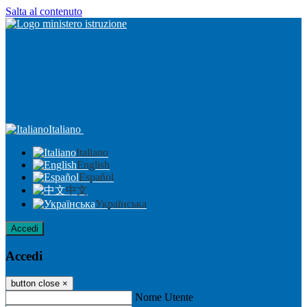
Salta al contenuto
Italiano
Italiano
English
Español
中文
Українська
Accedi
Accedi
button close
×
Nome Utente