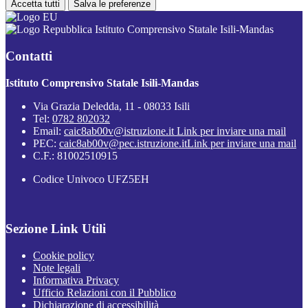
Accetta tutti
Salva le preferenze
Istituto Comprensivo Statale Isili-Mandas
Contatti
Istituto Comprensivo Statale Isili-Mandas
Via Grazia Deledda, 11 - 08033 Isili
Tel:
0782 802032
Email:
caic8ab00v@istruzione.it
Link per inviare una mail
PEC:
caic8ab00v@pec.istruzione.it
Link per inviare una mail
C.F.: 81002510915
Codice Univoco UFZ5EH
Sezione Link Utili
Cookie policy
Note legali
Informativa Privacy
Ufficio Relazioni con il Pubblico
Dichiarazione di accessibilità