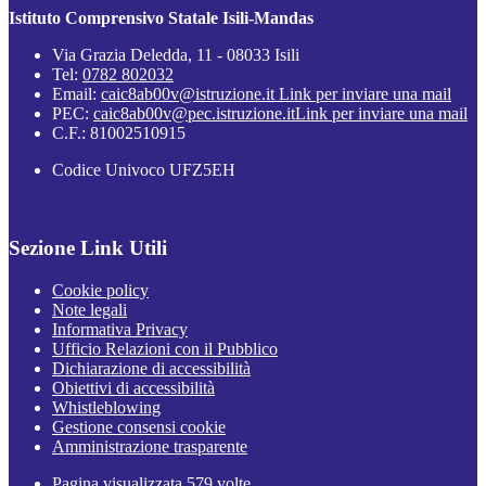
Istituto Comprensivo Statale Isili-Mandas
Via Grazia Deledda, 11 - 08033 Isili
Tel:
0782 802032
Email:
caic8ab00v@istruzione.it
Link per inviare una mail
PEC:
caic8ab00v@pec.istruzione.it
Link per inviare una mail
C.F.: 81002510915
Codice Univoco UFZ5EH
Sezione Link Utili
Cookie policy
Note legali
Informativa Privacy
Ufficio Relazioni con il Pubblico
Dichiarazione di accessibilità
Obiettivi di accessibilità
Whistleblowing
Gestione consensi cookie
Amministrazione trasparente
Pagina visualizzata
579
volte