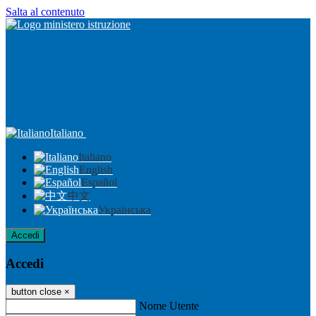
Salta al contenuto
Italiano
Italiano
English
Español
中文
Українська
Accedi
Accedi
button close
×
Nome Utente