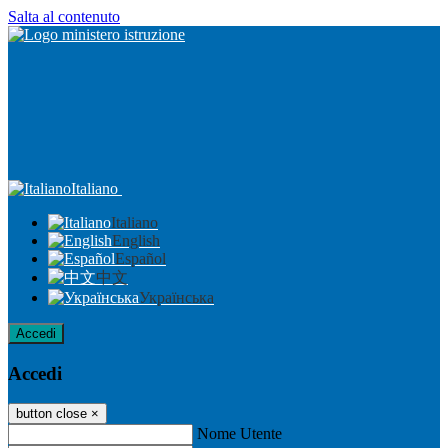
Salta al contenuto
Italiano
Italiano
English
Español
中文
Українська
Accedi
Accedi
button close
×
Nome Utente