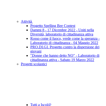
Attività
Progetto Spelling Bee Contest
Dammi 8 - 17 Dicembre 2022 - Uniti nella
Diversità, laboratorio di cittadinanza attiva
Rosso come il fuoco, verde come la speranza -
Laboratorio di cittadinanza - 04 Maggio 2022
PRO.DI.GI. Progetto contro la dispersione dei
giovani
"Donne che hanno detto NO" - Laboratorio di
cittadinanza attiva - Sabato 19 Marzo 2022
Progetti scolastici
Tutti a Iscol@