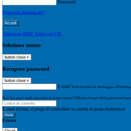
Password
Password dimenticata?
-
Entra con SPID
Entra con CIE
Seleziona utente
button close
×
Recupero password
button close
×
E-mail
Verrà inviato un messaggio all'indirizz
Non hai una e-mail associata al nome utente? Effettua il reset della password tram
E-mail inviata, si prega di controllare la casella di posta elettronica!
Errore
Chiudi