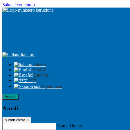
Salta al contenuto
Italiano
Italiano
English
Español
中文
Українська
Accedi
Accedi
button close
×
Nome Utente