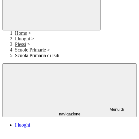
Home
>
I luoghi
>
Plessi
>
Scuole Primarie
>
Scuola Primaria di Isili
Menu di
navigazione
I luoghi