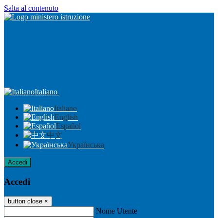
Salta al contenuto
Italiano
Italiano
English
Español
中文
Українська
Accedi
Accedi
button close
×
Nome Utente