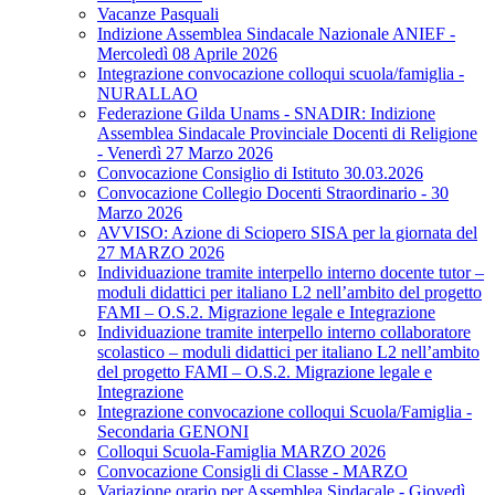
Vacanze Pasquali
Indizione Assemblea Sindacale Nazionale ANIEF -
Mercoledì 08 Aprile 2026
Integrazione convocazione colloqui scuola/famiglia -
NURALLAO
Federazione Gilda Unams - SNADIR: Indizione
Assemblea Sindacale Provinciale Docenti di Religione
- Venerdì 27 Marzo 2026
Convocazione Consiglio di Istituto 30.03.2026
Convocazione Collegio Docenti Straordinario - 30
Marzo 2026
AVVISO: Azione di Sciopero SISA per la giornata del
27 MARZO 2026
Individuazione tramite interpello interno docente tutor –
moduli didattici per italiano L2 nell’ambito del progetto
FAMI – O.S.2. Migrazione legale e Integrazione
Individuazione tramite interpello interno collaboratore
scolastico – moduli didattici per italiano L2 nell’ambito
del progetto FAMI – O.S.2. Migrazione legale e
Integrazione
Integrazione convocazione colloqui Scuola/Famiglia -
Secondaria GENONI
Colloqui Scuola-Famiglia MARZO 2026
Convocazione Consigli di Classe - MARZO
Variazione orario per Assemblea Sindacale - Giovedì