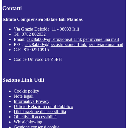
Contatti
Istituto Comprensivo Statale Isili-Mandas
Via Grazia Deledda, 11 - 08033 Isili
Tel:
0782 802032
Email:
caic8ab00v@istruzione.it
Link per inviare una mail
PEC:
caic8ab00v@pec.istruzione.it
Link per inviare una mail
C.F.: 81002510915
Codice Univoco UFZ5EH
Sezione Link Utili
Cookie policy
Note legali
Informativa Privacy
Ufficio Relazioni con il Pubblico
Dichiarazione di accessibilità
Obiettivi di accessibilità
Whistleblowing
Gestione consensi cookie