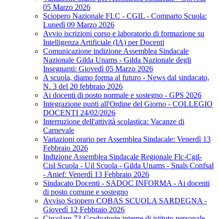
05 Marzo 2026
Sciopero Nazionale FLC - CGIL - Comparto Scuola:
Lunedì 09 Marzo 2026
Avvio iscrizioni corso e laboratorio di formazione su
Intelligenza Artificiale (IA) per Docenti
Comunicazione indizione Assemblea Sindacale
Nazionale Gilda Unams - Gilda Nazionale degli
Insegnanti: Giovedì 05 Marzo 2026
A scuola, diamo forma al futuro - News dal sindacato,
N. 3 del 20 febbraio 2026
Ai docenti di posto normale e sostegno - GPS 2026
Integrazione punti all'Ordine del Giorno - COLLEGIO
DOCENTI 24/02/2026
Interruzione dell'attività scolastica: Vacanze di
Carnevale
Variazioni orario per Assemblea Sindacale: Venerdì 13
Febbraio 2026
Indizione Assemblea Sindacale Regionale Flc-Cgil-
Cisl Scuola - Uil Scuola - Gilda Unams - Snals Confsal
- Anief: Venerdì 13 Febbraio 2026
Sindacato Docenti - SADOC INFORMA - Ai docenti
di posto comune e sostegno
Avviso Sciopero COBAS SCUOLA SARDEGNA -
Giovedì 12 Febbraio 2026
Circolare 73-Graduatorie interne di istituto personale