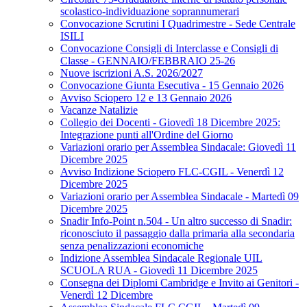
scolastico-individuazione soprannumerari
Convocazione Scrutini I Quadrimestre - Sede Centrale
ISILI
Convocazione Consigli di Interclasse e Consigli di
Classe - GENNAIO/FEBBRAIO 25-26
Nuove iscrizioni A.S. 2026/2027
Convocazione Giunta Esecutiva - 15 Gennaio 2026
Avviso Sciopero 12 e 13 Gennaio 2026
Vacanze Natalizie
Collegio dei Docenti - Giovedì 18 Dicembre 2025:
Integrazione punti all'Ordine del Giorno
Variazioni orario per Assemblea Sindacale: Giovedì 11
Dicembre 2025
Avviso Indizione Sciopero FLC-CGIL - Venerdì 12
Dicembre 2025
Variazioni orario per Assemblea Sindacale - Martedì 09
Dicembre 2025
Snadir Info-Point n.504 - Un altro successo di Snadir:
riconosciuto il passaggio dalla primaria alla secondaria
senza penalizzazioni economiche
Indizione Assemblea Sindacale Regionale UIL
SCUOLA RUA - Giovedì 11 Dicembre 2025
Consegna dei Diplomi Cambridge e Invito ai Genitori -
Venerdì 12 Dicembre