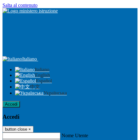
Salta al contenuto
Italiano
Italiano
English
Español
中文
Українська
Accedi
Accedi
button close
×
Nome Utente