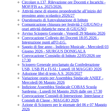
Circolare n.137_Rilevazione ore Docenti e Incarichi -
MOF/FIS a.s. 2025/2026.
Attività mese di giugno propedeutiche all’inizio del
prossimo anno scolastico 2026/27
Questionario di Autovalutazione di Istituto
Comunicazione chiusura per festività 2 GIUGNO e
orari attività didattiche mese di GIUGNO
Avviso Sciopero Generale - Venerdì 29 Maggio 2026
Convocazione Collegio dei Docenti 18.05.2026 -
Integrazione punti all'O.d.G.
Saggio di fine anno - Indirizzo Musicale - Mercoledì 03
Giugno 2026 - SIURGUS DONIGALA
Convocazione Consiglio di Istituto 22/05/2026 ore
17:30
Sciopero Generale proclamato da Confederazione
USB, USB PI e FI-SI.: Lunedì 18 MAGGIO 2026
Adozione libri di testo A.S. 2026/2027
Variazione orario per Assemblea Sindacale ANIEF -
Mercoledì 06 Maggio 2026
Indizione Assemblea Sindacale COBAS Scuola
Sardegna - Lunedì 04 Maggio 2026 dalle ore 17:30
Convocazione Consigli di Intersezione, Interclasse e
Consigli di Classe - MAGGIO 2026
Azione di Sciopero per le giornate del 06 e 07 Maggio
2026