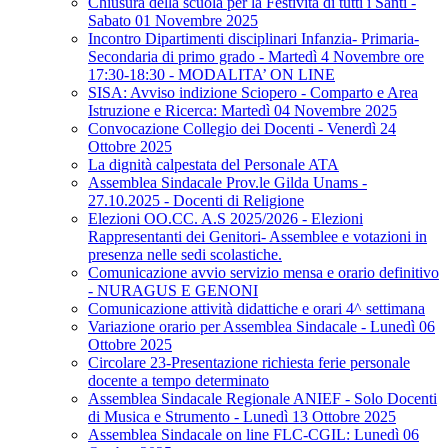
Chiusura della scuola per la Festività di tutti i Santi -
Sabato 01 Novembre 2025
Incontro Dipartimenti disciplinari Infanzia- Primaria-
Secondaria di primo grado - Martedì 4 Novembre ore
17:30-18:30 - MODALITA’ ON LINE
SISA: Avviso indizione Sciopero - Comparto e Area
Istruzione e Ricerca: Martedì 04 Novembre 2025
Convocazione Collegio dei Docenti - Venerdì 24
Ottobre 2025
La dignità calpestata del Personale ATA
Assemblea Sindacale Prov.le Gilda Unams -
27.10.2025 - Docenti di Religione
Elezioni OO.CC. A.S 2025/2026 - Elezioni
Rappresentanti dei Genitori- Assemblee e votazioni in
presenza nelle sedi scolastiche.
Comunicazione avvio servizio mensa e orario definitivo
- NURAGUS E GENONI
Comunicazione attività didattiche e orari 4^ settimana
Variazione orario per Assemblea Sindacale - Lunedì 06
Ottobre 2025
Circolare 23-Presentazione richiesta ferie personale
docente a tempo determinato
Assemblea Sindacale Regionale ANIEF - Solo Docenti
di Musica e Strumento - Lunedì 13 Ottobre 2025
Assemblea Sindacale on line FLC-CGIL: Lunedì 06