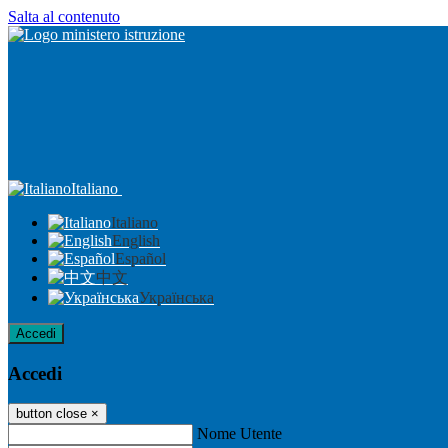
Salta al contenuto
Italiano
Italiano
English
Español
中文
Українська
Accedi
Accedi
button close
×
Nome Utente