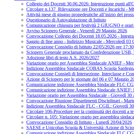
Collegio dei Docenti 30.06.2026: Integrazione punti all'
Circolare n.137_Rilevazione ore Docenti e Incarichi - 
Attività mese di giugno propedeutiche all’inizio del pro
Questionario di Autovalutazione di Istituto
Comunicazione chiusura per festività 2 GIUGNO e orari
Avviso Sciopero Generale - Venerdì 29 Maggio 2026
Convocazione Collegio dei Docenti 18.05.2026 - Integraz
Saggio di fine anno - Indirizzo Musicale - Mercole
Convocazione Consiglio di Istituto 22/05/2026 ore 17:30
Sciopero Generale proclamato da Confederazione USB
Adozione libri di testo A.S. 2026/2027
Variazione orario per Assemblea Sindacale ANIEF - Me
Indizione Assemblea Sindacale COBAS Scuola Sardegna 
Convocazione Consigli di Intersezione, Interclasse e C
Azione di Sciopero per le giornate del 06 e 07 Maggio 2
Comunicazione indizione Assemblea Sindacale FLC 
Comunicazione indizione Assemblea Sindacale ANIEF:
Variazione orario per Assemblea Sindacale - Giovedì 30 
Convocazione Riunione Dipartimenti Disciplinari - Mar
Indizione Assemblea Sindacale FLC - CGIL: Giovedì 30
Circolare 106-Procedure per la continuità dei docenti a 
Circolare n. 105: Variazione orario per assemblea sindac
Convocazione Consiglio di Istituto - Lunedì 20/04/2026
SAESE e Unicobas Scuola & Università: Azione di Scio
Comunicazione indizione Assemblea Sindacale FLC CGI