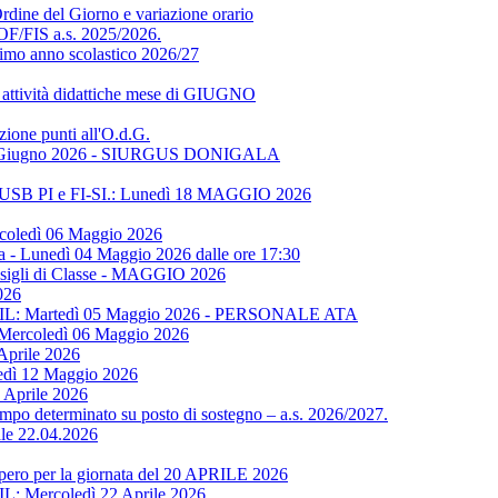
Ordine del Giorno e variazione orario
MOF/FIS a.s. 2025/2026.
ssimo anno scolastico 2026/27
 attività didattiche mese di GIUGNO
ione punti all'O.d.G.
dì 03 Giugno 2026 - SIURGUS DONIGALA
, USB PI e FI-SI.: Lunedì 18 MAGGIO 2026
rcoledì 06 Maggio 2026
- Lunedì 04 Maggio 2026 dalle ore 17:30
onsigli di Classe - MAGGIO 2026
026
CGIL: Martedì 05 Maggio 2026 - PERSONALE ATA
 Mercoledì 06 Maggio 2026
Aprile 2026
tedì 12 Maggio 2026
 Aprile 2026
tempo determinato su posto di sostegno – a.s. 2026/2027.
ale 22.04.2026
pero per la giornata del 20 APRILE 2026
L: Mercoledì 22 Aprile 2026