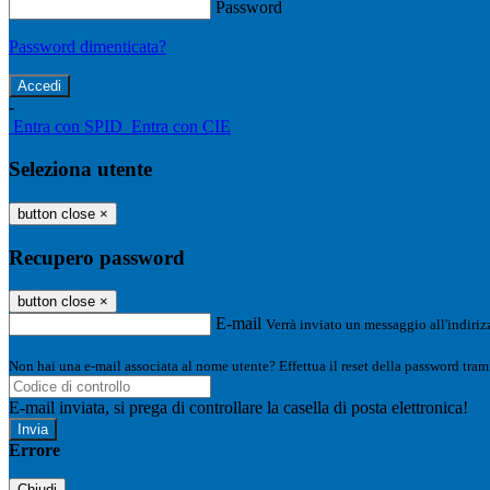
Password
Password dimenticata?
-
Entra con SPID
Entra con CIE
Seleziona utente
button close
×
Recupero password
button close
×
E-mail
Verrà inviato un messaggio all'indirizz
Non hai una e-mail associata al nome utente? Effettua il reset della password tram
E-mail inviata, si prega di controllare la casella di posta elettronica!
Errore
Chiudi