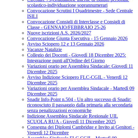
scolastico-individuazione soprannumerari
Convocazione Scrutini I Quadrimestre - Sede Centrale
ISILI
Convocazione Consigli di Interclasse e Consigli di
Classe - GENNAIO/FEBBRAIO 25-26
Nuove iscrizioni A.S. 2026/2027
Convocazione Giunta Esecutiva - 15 Gennaio 2026
Avviso Sciopero 12 e 13 Gennaio 2026
Vacanze Natalizie
Collegio dei Docenti - Giovedì 18 Dicembre 2025:
Integrazione punti all'Ordine del Giorno
Variazioni orario per Assemblea Sindacale: Giovedì 11
Dicembre 2025
Avviso Indizione Sciopero FLC-CGIL - Venerdì 12
Dicembre 2025
Variazioni orario per Assemblea Sindacale - Martedì 09
Dicembre 2025
Snadir Info-Point n.504 - Un altro successo di Snadir:
riconosciuto il passaggio dalla primaria alla secondaria
senza penalizzazioni economiche
Indizione Assemblea Sindacale Regionale UIL
SCUOLA RUA - Giovedì 11 Dicembre 2025
Consegna dei Diplomi Cambridge e Invito ai Genitori -
Venerdì 12 Dicembre