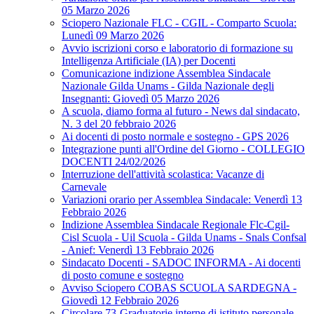
05 Marzo 2026
Sciopero Nazionale FLC - CGIL - Comparto Scuola:
Lunedì 09 Marzo 2026
Avvio iscrizioni corso e laboratorio di formazione su
Intelligenza Artificiale (IA) per Docenti
Comunicazione indizione Assemblea Sindacale
Nazionale Gilda Unams - Gilda Nazionale degli
Insegnanti: Giovedì 05 Marzo 2026
A scuola, diamo forma al futuro - News dal sindacato,
N. 3 del 20 febbraio 2026
Ai docenti di posto normale e sostegno - GPS 2026
Integrazione punti all'Ordine del Giorno - COLLEGIO
DOCENTI 24/02/2026
Interruzione dell'attività scolastica: Vacanze di
Carnevale
Variazioni orario per Assemblea Sindacale: Venerdì 13
Febbraio 2026
Indizione Assemblea Sindacale Regionale Flc-Cgil-
Cisl Scuola - Uil Scuola - Gilda Unams - Snals Confsal
- Anief: Venerdì 13 Febbraio 2026
Sindacato Docenti - SADOC INFORMA - Ai docenti
di posto comune e sostegno
Avviso Sciopero COBAS SCUOLA SARDEGNA -
Giovedì 12 Febbraio 2026
Circolare 73-Graduatorie interne di istituto personale