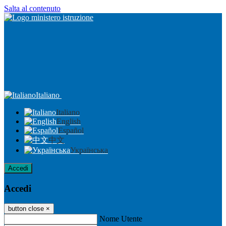
Salta al contenuto
Italiano
Italiano
English
Español
中文
Українська
Accedi
Accedi
button close
×
Nome Utente