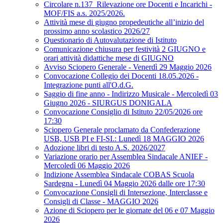
Circolare n.137_Rilevazione ore Docenti e Incarichi -
MOF/FIS a.s. 2025/2026.
Attività mese di giugno propedeutiche all’inizio del
prossimo anno scolastico 2026/27
Questionario di Autovalutazione di Istituto
Comunicazione chiusura per festività 2 GIUGNO e
orari attività didattiche mese di GIUGNO
Avviso Sciopero Generale - Venerdì 29 Maggio 2026
Convocazione Collegio dei Docenti 18.05.2026 -
Integrazione punti all'O.d.G.
Saggio di fine anno - Indirizzo Musicale - Mercoledì 03
Giugno 2026 - SIURGUS DONIGALA
Convocazione Consiglio di Istituto 22/05/2026 ore
17:30
Sciopero Generale proclamato da Confederazione
USB, USB PI e FI-SI.: Lunedì 18 MAGGIO 2026
Adozione libri di testo A.S. 2026/2027
Variazione orario per Assemblea Sindacale ANIEF -
Mercoledì 06 Maggio 2026
Indizione Assemblea Sindacale COBAS Scuola
Sardegna - Lunedì 04 Maggio 2026 dalle ore 17:30
Convocazione Consigli di Intersezione, Interclasse e
Consigli di Classe - MAGGIO 2026
Azione di Sciopero per le giornate del 06 e 07 Maggio
2026