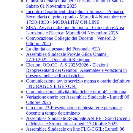
Chiusura della scuola per la Festività di tutti i Santi -
Sabato 01 Novembre 2025
Incontro Dipartimenti disciplinari Infanzia- Primaria-
Secondaria di primo grado - Martedì 4 Novembre ore
17:30-18:30 - MODALITA’ ON LINE
SISA: Avviso indizione Sciopero - Comparto e Area
Istruzione e Ricerca: Martedì 04 Novembre 2025
Convocazione Collegio dei Docenti - Venerdì 24
Ottobre 2025
La dignità calpestata del Personale ATA
Assemblea Sindacale Prov.le Gilda Unams -
27.10.2025 - Docenti di Religione
Elezioni OO.CC. A.S 2025/2026 - Elezioni
Rappresentanti dei Genitori- Assemblee e votazioni in
presenza nelle sedi scolastiche.
Comunicazione avvio servizio mensa e orario definitivo
- NURAGUS E GENONI
Comunicazione attività didattiche e orari 4^ settimana
Variazione orario per Assemblea Sindacale - Lunedì 06
Ottobre 2025
Circolare 23-Presentazione richiesta ferie personale
docente a tempo determinato
Assemblea Sindacale Regionale ANIEF - Solo Docenti
di Musica e Strumento - Lunedì 13 Ottobre 2025
Assemblea Sindacale on line FLC-CGIL: Lunedì 06