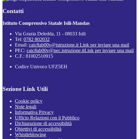
Contatti
Istituto Comprensivo Statale Isili-Mandas
Via Grazia Deledda, 11 - 08033 Isili
Tel:
0782 802032
Email:
caic8ab00v@istruzione.it
Link per inviare una mail
PEC:
caic8ab00v@pec.istruzione.it
Link per inviare una mail
C.F.: 81002510915
Codice Univoco UFZ5EH
Sezione Link Utili
Cookie policy
Note legali
Informativa Privacy
Ufficio Relazioni con il Pubblico
Dichiarazione di accessibilità
Obiettivi di accessibilità
Whistleblowing