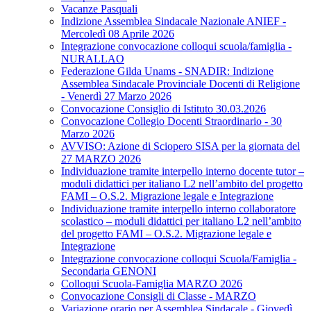
Vacanze Pasquali
Indizione Assemblea Sindacale Nazionale ANIEF -
Mercoledì 08 Aprile 2026
Integrazione convocazione colloqui scuola/famiglia -
NURALLAO
Federazione Gilda Unams - SNADIR: Indizione
Assemblea Sindacale Provinciale Docenti di Religione
- Venerdì 27 Marzo 2026
Convocazione Consiglio di Istituto 30.03.2026
Convocazione Collegio Docenti Straordinario - 30
Marzo 2026
AVVISO: Azione di Sciopero SISA per la giornata del
27 MARZO 2026
Individuazione tramite interpello interno docente tutor –
moduli didattici per italiano L2 nell’ambito del progetto
FAMI – O.S.2. Migrazione legale e Integrazione
Individuazione tramite interpello interno collaboratore
scolastico – moduli didattici per italiano L2 nell’ambito
del progetto FAMI – O.S.2. Migrazione legale e
Integrazione
Integrazione convocazione colloqui Scuola/Famiglia -
Secondaria GENONI
Colloqui Scuola-Famiglia MARZO 2026
Convocazione Consigli di Classe - MARZO
Variazione orario per Assemblea Sindacale - Giovedì