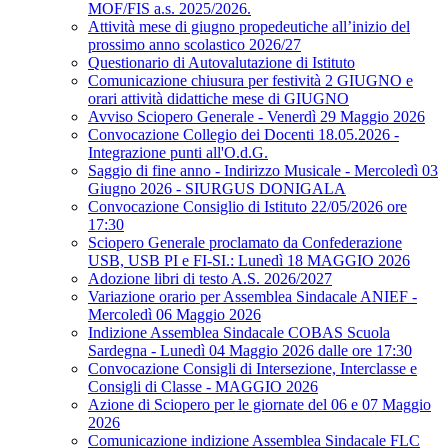
MOF/FIS a.s. 2025/2026.
Attività mese di giugno propedeutiche all’inizio del
prossimo anno scolastico 2026/27
Questionario di Autovalutazione di Istituto
Comunicazione chiusura per festività 2 GIUGNO e
orari attività didattiche mese di GIUGNO
Avviso Sciopero Generale - Venerdì 29 Maggio 2026
Convocazione Collegio dei Docenti 18.05.2026 -
Integrazione punti all'O.d.G.
Saggio di fine anno - Indirizzo Musicale - Mercoledì 03
Giugno 2026 - SIURGUS DONIGALA
Convocazione Consiglio di Istituto 22/05/2026 ore
17:30
Sciopero Generale proclamato da Confederazione
USB, USB PI e FI-SI.: Lunedì 18 MAGGIO 2026
Adozione libri di testo A.S. 2026/2027
Variazione orario per Assemblea Sindacale ANIEF -
Mercoledì 06 Maggio 2026
Indizione Assemblea Sindacale COBAS Scuola
Sardegna - Lunedì 04 Maggio 2026 dalle ore 17:30
Convocazione Consigli di Intersezione, Interclasse e
Consigli di Classe - MAGGIO 2026
Azione di Sciopero per le giornate del 06 e 07 Maggio
2026
Comunicazione indizione Assemblea Sindacale FLC