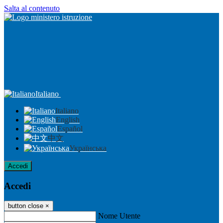
Salta al contenuto
Italiano
Italiano
English
Español
中文
Українська
Accedi
Accedi
button close
×
Nome Utente