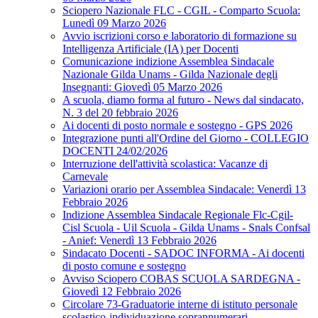
Sciopero Nazionale FLC - CGIL - Comparto Scuola:
Lunedì 09 Marzo 2026
Avvio iscrizioni corso e laboratorio di formazione su
Intelligenza Artificiale (IA) per Docenti
Comunicazione indizione Assemblea Sindacale
Nazionale Gilda Unams - Gilda Nazionale degli
Insegnanti: Giovedì 05 Marzo 2026
A scuola, diamo forma al futuro - News dal sindacato,
N. 3 del 20 febbraio 2026
Ai docenti di posto normale e sostegno - GPS 2026
Integrazione punti all'Ordine del Giorno - COLLEGIO
DOCENTI 24/02/2026
Interruzione dell'attività scolastica: Vacanze di
Carnevale
Variazioni orario per Assemblea Sindacale: Venerdì 13
Febbraio 2026
Indizione Assemblea Sindacale Regionale Flc-Cgil-
Cisl Scuola - Uil Scuola - Gilda Unams - Snals Confsal
- Anief: Venerdì 13 Febbraio 2026
Sindacato Docenti - SADOC INFORMA - Ai docenti
di posto comune e sostegno
Avviso Sciopero COBAS SCUOLA SARDEGNA -
Giovedì 12 Febbraio 2026
Circolare 73-Graduatorie interne di istituto personale
scolastico-individuazione soprannumerari