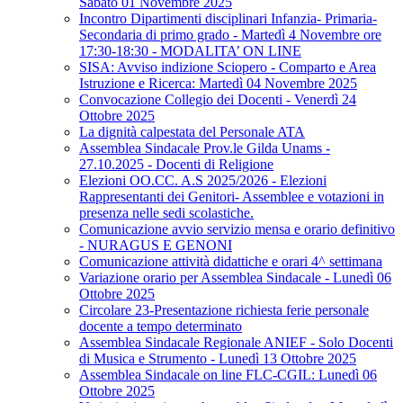
Sabato 01 Novembre 2025
Incontro Dipartimenti disciplinari Infanzia- Primaria-
Secondaria di primo grado - Martedì 4 Novembre ore
17:30-18:30 - MODALITA’ ON LINE
SISA: Avviso indizione Sciopero - Comparto e Area
Istruzione e Ricerca: Martedì 04 Novembre 2025
Convocazione Collegio dei Docenti - Venerdì 24
Ottobre 2025
La dignità calpestata del Personale ATA
Assemblea Sindacale Prov.le Gilda Unams -
27.10.2025 - Docenti di Religione
Elezioni OO.CC. A.S 2025/2026 - Elezioni
Rappresentanti dei Genitori- Assemblee e votazioni in
presenza nelle sedi scolastiche.
Comunicazione avvio servizio mensa e orario definitivo
- NURAGUS E GENONI
Comunicazione attività didattiche e orari 4^ settimana
Variazione orario per Assemblea Sindacale - Lunedì 06
Ottobre 2025
Circolare 23-Presentazione richiesta ferie personale
docente a tempo determinato
Assemblea Sindacale Regionale ANIEF - Solo Docenti
di Musica e Strumento - Lunedì 13 Ottobre 2025
Assemblea Sindacale on line FLC-CGIL: Lunedì 06
Ottobre 2025