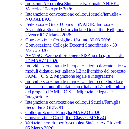
Indizione Assemblea Sindacale Nazionale ANIEF -
Mercoledì 08 Aprile 2026
Integrazione convocazione colloqui scuola/famiglia -
NURALLAO
Federazione Gilda Unams - SNADIR: Indizione
Assemblea Sindacale Provinciale Docenti di Religione
- Venerdì 27 Marzo 2026
Convocazione Consiglio di Istituto 30.03.2026
Convocazione Collegio Docenti Straordinario - 30
Marzo 2026
AVVISO: Azione di Sciopero SISA per la giornata del
27 MARZO 2026
Individuazione tramite interpello interno docente tutor –
moduli didattici per italiano L2 nell’ambito del progetto
FAMI – O.S.2. Migrazione legale e Integrazione
Individuazione tramite interpello interno collaboratore
scolastico – moduli didattici per italiano L2 nell’ambito
del progetto FAMI – O.S.2. Migrazione legale e
Integrazione
Integrazione convocazione colloqui Scuola/Famiglia -
Secondaria GENONI
Colloqui Scuola-Famiglia MARZO 2026
Convocazione Consigli di Classe - MARZO
Variazione orario per Assemblea Sindacale - Giovedì
05 Marzo 2026