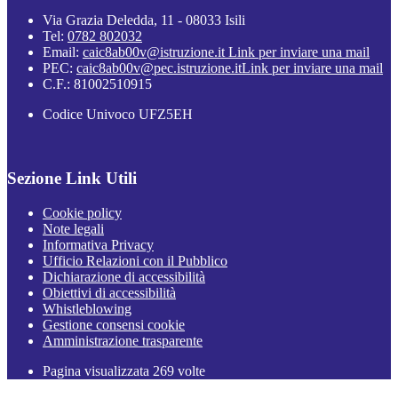
Via Grazia Deledda, 11 - 08033 Isili
Tel:
0782 802032
Email:
caic8ab00v@istruzione.it
Link per inviare una mail
PEC:
caic8ab00v@pec.istruzione.it
Link per inviare una mail
C.F.: 81002510915
Codice Univoco UFZ5EH
Sezione Link Utili
Cookie policy
Note legali
Informativa Privacy
Ufficio Relazioni con il Pubblico
Dichiarazione di accessibilità
Obiettivi di accessibilità
Whistleblowing
Gestione consensi cookie
Amministrazione trasparente
Pagina visualizzata
269
volte