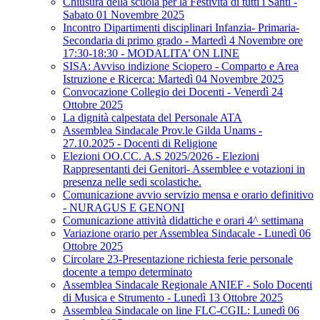
Chiusura della scuola per la Festività di tutti i Santi -
Sabato 01 Novembre 2025
Incontro Dipartimenti disciplinari Infanzia- Primaria-
Secondaria di primo grado - Martedì 4 Novembre ore
17:30-18:30 - MODALITA’ ON LINE
SISA: Avviso indizione Sciopero - Comparto e Area
Istruzione e Ricerca: Martedì 04 Novembre 2025
Convocazione Collegio dei Docenti - Venerdì 24
Ottobre 2025
La dignità calpestata del Personale ATA
Assemblea Sindacale Prov.le Gilda Unams -
27.10.2025 - Docenti di Religione
Elezioni OO.CC. A.S 2025/2026 - Elezioni
Rappresentanti dei Genitori- Assemblee e votazioni in
presenza nelle sedi scolastiche.
Comunicazione avvio servizio mensa e orario definitivo
- NURAGUS E GENONI
Comunicazione attività didattiche e orari 4^ settimana
Variazione orario per Assemblea Sindacale - Lunedì 06
Ottobre 2025
Circolare 23-Presentazione richiesta ferie personale
docente a tempo determinato
Assemblea Sindacale Regionale ANIEF - Solo Docenti
di Musica e Strumento - Lunedì 13 Ottobre 2025
Assemblea Sindacale on line FLC-CGIL: Lunedì 06