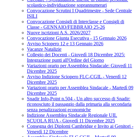
scolastico-individuazione soprannumerari
Convocazione Scrutini I Quadrimestre - Sede Centrale
ISILI
Convocazione Consigli di Interclasse e Consigli di
Classe - GENNAIO/FEBBRAIO 25-26
Nuove iscrizioni A.S. 2026/2027
Convocazione Giunta Esecutiva - 15 Gennaio 2026
Avviso Sciopero 12 e 13 Gennaio 2026
Vacanze Natalizie
Collegio dei Docenti - Giovedì 18 Dicembre 2025:
Integrazione punti all'Ordine del Giorno
Variazioni orario per Assemblea Sindacale: Giovedì 11
Dicembre 2025
Avviso Indizione Sciopero FLC-CGIL - Venerdì 12
Dicembre 2025
Variazioni orario per Assemblea Sindacale - Martedì 09
Dicembre 2025
Snadir Info-Point n.504 - Un altro successo di Snadir:
riconosciuto il passaggio dalla primaria alla secondaria
senza penalizzazioni economiche
Indizione Assemblea Sindacale Regionale UIL
SCUOLA RUA - Giovedì 11 Dicembre 2025
Consegna dei Diplomi Cambridge e Invito ai Genitori -
Venerdì 12 Dicembre