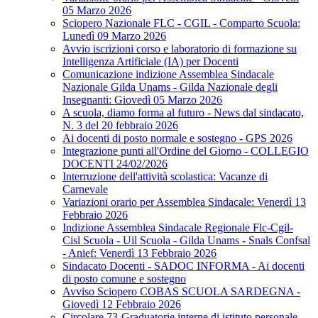
05 Marzo 2026
Sciopero Nazionale FLC - CGIL - Comparto Scuola:
Lunedì 09 Marzo 2026
Avvio iscrizioni corso e laboratorio di formazione su
Intelligenza Artificiale (IA) per Docenti
Comunicazione indizione Assemblea Sindacale
Nazionale Gilda Unams - Gilda Nazionale degli
Insegnanti: Giovedì 05 Marzo 2026
A scuola, diamo forma al futuro - News dal sindacato,
N. 3 del 20 febbraio 2026
Ai docenti di posto normale e sostegno - GPS 2026
Integrazione punti all'Ordine del Giorno - COLLEGIO
DOCENTI 24/02/2026
Interruzione dell'attività scolastica: Vacanze di
Carnevale
Variazioni orario per Assemblea Sindacale: Venerdì 13
Febbraio 2026
Indizione Assemblea Sindacale Regionale Flc-Cgil-
Cisl Scuola - Uil Scuola - Gilda Unams - Snals Confsal
- Anief: Venerdì 13 Febbraio 2026
Sindacato Docenti - SADOC INFORMA - Ai docenti
di posto comune e sostegno
Avviso Sciopero COBAS SCUOLA SARDEGNA -
Giovedì 12 Febbraio 2026
Circolare 73-Graduatorie interne di istituto personale