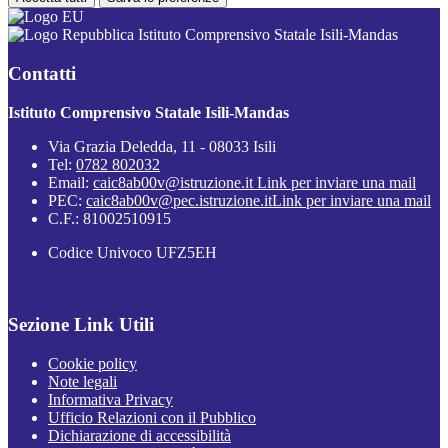
Istituto Comprensivo Statale Isili-Mandas
Contatti
Istituto Comprensivo Statale Isili-Mandas
Via Grazia Deledda, 11 - 08033 Isili
Tel:
0782 802032
Email:
caic8ab00v@istruzione.it
Link per inviare una mail
PEC:
caic8ab00v@pec.istruzione.it
Link per inviare una mail
C.F.: 81002510915
Codice Univoco UFZ5EH
Sezione Link Utili
Cookie policy
Note legali
Informativa Privacy
Ufficio Relazioni con il Pubblico
Dichiarazione di accessibilità