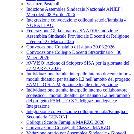
Vacanze Pasquali
Indizione Assemblea Sindacale Nazionale ANIEF -
Mercoledì 08 Aprile 2026
Integrazione convocazione colloqui scuola/famiglia -
NURALLAO
Federazione Gilda Unams - SNADIR: Indizione
Assemblea Sindacale Provinciale Docenti di Religione
- Venerdì 27 Marzo 2026
Convocazione Consiglio di Istituto 30.03.2026
Convocazione Collegio Docenti Straordinario - 30
Marzo 2026
AVVISO: Azione di Sciopero SISA per la giornata del
27 MARZO 2026
Individuazione tramite interpello interno docente tutor –
moduli didattici per italiano L2 nell’ambito del progetto
FAMI – O.S.2. Migrazione legale e Integrazione
Individuazione tramite interpello interno collaboratore
scolastico – moduli didattici per italiano L2 nell’ambito
del progetto FAMI – O.S.2. Migrazione legale e
Integrazione
Integrazione convocazione colloqui Scuola/Famiglia -
Secondaria GENONI
Colloqui Scuola-Famiglia MARZO 2026
Convocazione Consigli di Classe - MARZO
Variazione orario per Assemblea Sindacale - Giovedì