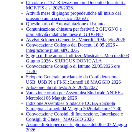
Circolare n.137_Rilevazione ore Docenti e Incarichi -
MOF/FIS a.s. 2025/2026.
Attività mese di giugno propedeutiche all’inizio del
prossimo anno scolastico 2026/27
Questionario di Autovalutazione di Istituto
Comunicazione chiusura per festività 2 GIUGNO e
orari attività didattiche mese di GIUGNO
Avviso Sciopero Generale - Venerdì 29 Maggio 2026
Convocazione Collegio dei Docenti 18.05.2026 -
Integrazione punti all'O.d.G.
Saggio di fine anno - Indirizzo Musicale - Mercoledì 03
Giugno 2026 - SIURGUS DONIGALA
Convocazione Consiglio di Istituto 22/05/2026 ore
17:30
Sciopero Generale proclamato da Confederazione
USB, USB PI e FI-SI.: Lunedì 18 MAGGIO 2026
Adozione libri di testo A.S. 2026/2027
Variazione orario per Assemblea Sindacale ANIEF -
Mercoledì 06 Maggio 2026
Indizione Assemblea Sindacale COBAS Scuola
Sardegna - Lunedì 04 Maggio 2026 dalle ore 17:30
Convocazione Consigli di Intersezione, Interclasse e
Consigli di Classe - MAGGIO 2026
Azione di Sciopero per le giornate del 06 e 07 Maggio
2026