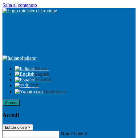
Salta al contenuto
Italiano
Italiano
English
Español
中文
Українська
Accedi
Accedi
button close
×
Nome Utente